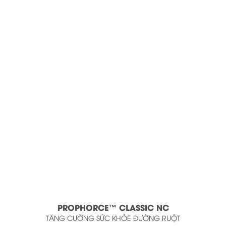
Giới Thiệu
Sản phẩm
Tin tức
Thư Viện
Liên hệ
PROPHORCE™ CLASSIC NC
TĂNG CƯỜNG SỨC KHỎE ĐƯỜNG RUỘT