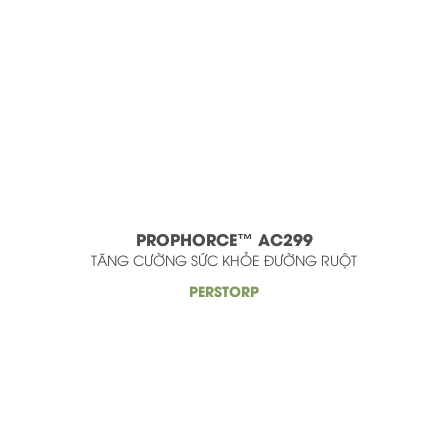
PROPHORCE™ AC299
TĂNG CƯỜNG SỨC KHỎE ĐƯỜNG RUỘT
PERSTORP