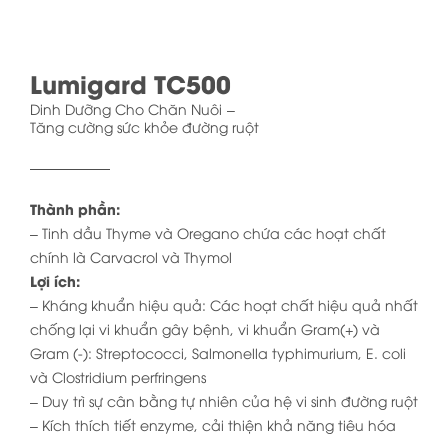
Lumigard TC500
Dinh Dưỡng Cho Chăn Nuôi
Tăng cường sức khỏe đường ruột
Thành phần:
– Tinh dầu Thyme và Oregano chứa các hoạt chất
chính là Carvacrol và Thymol
Lợi ích:
– Kháng khuẩn hiệu quả: Các hoạt chất hiệu quả nhất
chống lại vi khuẩn gây bệnh, vi khuẩn Gram(+) và
Gram (-): Streptococci, Salmonella typhimurium, E. coli
và Clostridium perfringens
– Duy trì sự cân bằng tự nhiên của hệ vi sinh đường ruột
– Kích thích tiết enzyme, cải thiện khả năng tiêu hóa