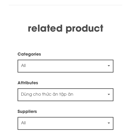
related product
Categories
All
Attributes
Dùng cho thức ăn tập ăn
Suppliers
All