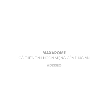
Giới Thiệu
Sản phẩm
Tin tức
Thư Viện
Liên hệ
MAXAROME
CẢI THIỆN TÍNH NGON MIỆNG CỦA THỨC ĂN
ADISSEO