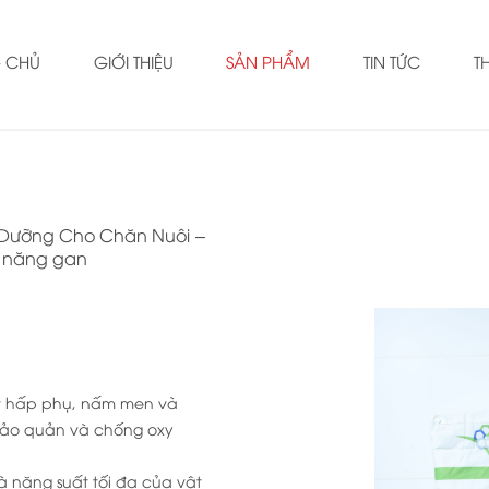
 CHỦ
GIỚI THIỆU
SẢN PHẨM
TIN TỨC
T
 Dưỡng Cho Chăn Nuôi
c năng gan
ặt hấp phụ, nấm men và
bảo quản và chống oxy
à năng suất tối đa của vật