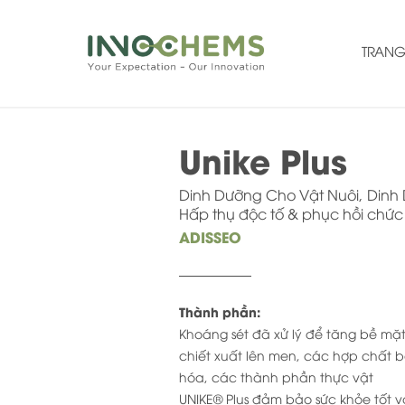
TRANG
Unike Plus
Dinh Dưỡng Cho Vật Nuôi
Dinh
Hấp thụ độc tố & phục hồi chứ
ADISSEO
Thành phần:
Khoáng sét đã xử lý để tăng bề m
chiết xuất lên men, các hợp chất 
hóa, các thành phần thực vật
UNIKE® Plus đảm bảo sức khỏe tốt v