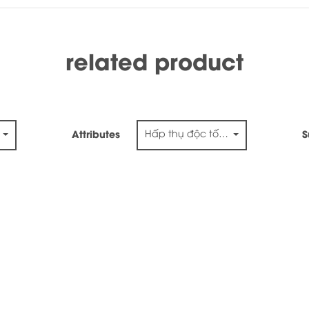
related product
Hấp thụ độc tố & phục hồi chức
Attributes
S