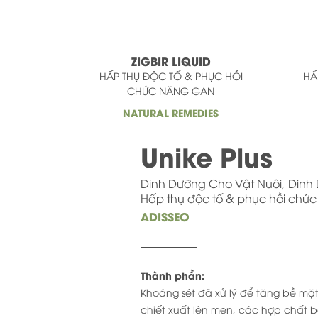
ZIGBIR LIQUID
HẤP THỤ ĐỘC TỐ & PHỤC HỒI
HẤ
CHỨC NĂNG GAN
NATURAL REMEDIES
Unike Plus
Dinh Dưỡng Cho Vật Nuôi
Dinh
Hấp thụ độc tố & phục hồi chứ
ADISSEO
Thành phần:
Khoáng sét đã xử lý để tăng bề m
chiết xuất lên men, các hợp chất 