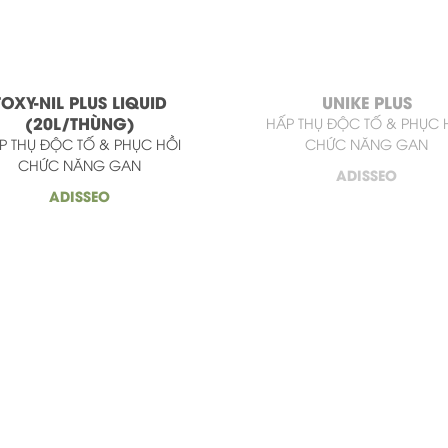
TOXY-NIL PLUS LIQUID
UNIKE PLUS
(20L/THÙNG)
HẤP THỤ ĐỘC TỐ & PHỤC 
P THỤ ĐỘC TỐ & PHỤC HỒI
CHỨC NĂNG GAN
CHỨC NĂNG GAN
ADISSEO
ADISSEO