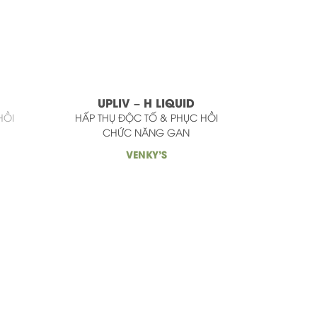
UPLIV – H LIQUID
HỒI
HẤP THỤ ĐỘC TỐ & PHỤC HỒI
CHỨC NĂNG GAN
VENKY'S