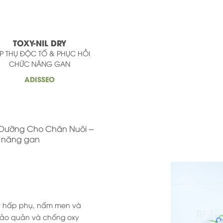
TOXY-NIL DRY
P THỤ ĐỘC TỐ & PHỤC HỒI
CHỨC NĂNG GAN
ADISSEO
Trang chủ
 Dưỡng Cho Chăn Nuôi
c năng gan
Giới Thiệu
Sản phẩm
ặt hấp phụ, nấm men và
Tin tức
bảo quản và chống oxy