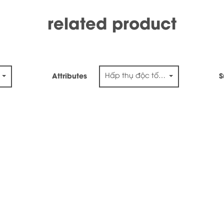
related product
Hấp thụ độc tố & phục hồi chức
Attributes
S