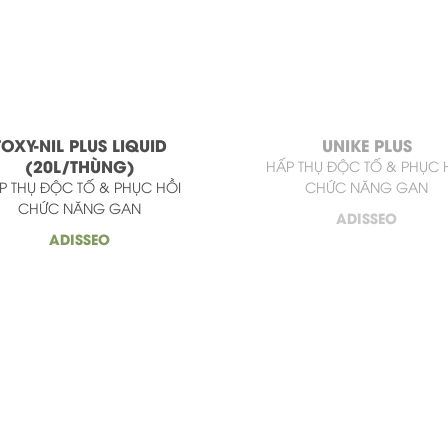
TOXY-NIL PLUS LIQUID
UNIKE PLUS
(20L/THÙNG)
HẤP THỤ ĐỘC TỐ & PHỤC 
P THỤ ĐỘC TỐ & PHỤC HỒI
CHỨC NĂNG GAN
CHỨC NĂNG GAN
ADISSEO
ADISSEO