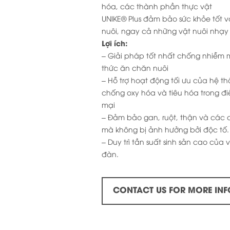
hóa, các thành phần thực vật
UNIKE® Plus đảm bảo sức khỏe tốt v
nuôi, ngay cả những vật nuôi nhạy
Lợi ích:
– Giải pháp tốt nhất chống nhiễm 
thức ăn chăn nuôi
– Hỗ trợ hoạt động tối ưu của hệ th
chống oxy hóa và tiêu hóa trong đi
mại
– Đảm bảo gan, ruột, thận và các 
mà không bị ảnh hưởng bởi độc tố.
– Duy trì tần suất sinh sản cao của
đàn.
CONTACT US FOR MORE INF