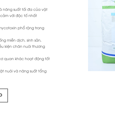
à năng suất tối đa của vật
Thư Viện
 cảm với độc tố nhất
mycotoxin phổ rộng trong
Liên hệ
ống miễn dịch, sinh sản,
ều kiện chăn nuôi thương
cơ quan khác hoạt động tốt
 vật nuôi và năng suất tổng
O