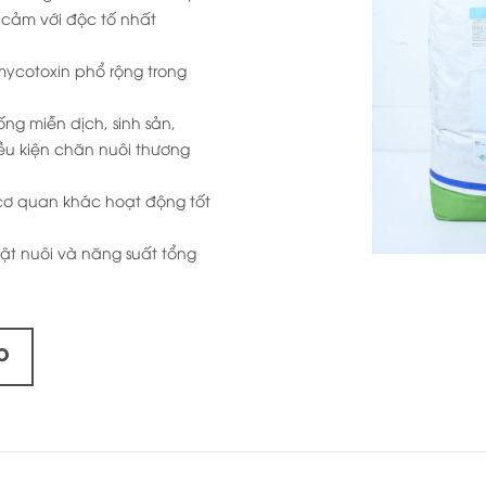
 cảm với độc tố nhất
mycotoxin phổ rộng trong
ống miễn dịch, sinh sản,
ều kiện chăn nuôi thương
cơ quan khác hoạt động tốt
 vật nuôi và năng suất tổng
O