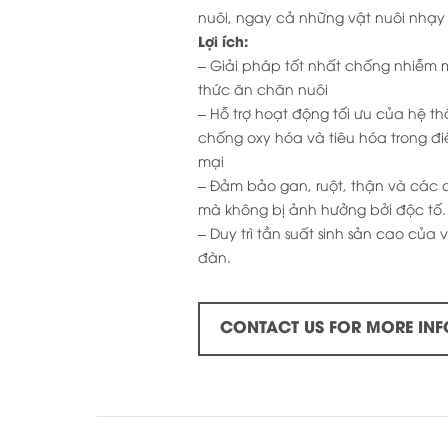
nuôi, ngay cả những vật nuôi nhạy
Lợi ích:
– Giải pháp tốt nhất chống nhiễm 
thức ăn chăn nuôi
– Hỗ trợ hoạt động tối ưu của hệ th
chống oxy hóa và tiêu hóa trong đi
mại
– Đảm bảo gan, ruột, thận và các 
mà không bị ảnh hưởng bởi độc tố.
– Duy trì tần suất sinh sản cao của
đàn.
CONTACT US FOR MORE INF