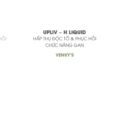
UPLIV – H LIQUID
HỒI
HẤP THỤ ĐỘC TỐ & PHỤC HỒI
CHỨC NĂNG GAN
VENKY'S