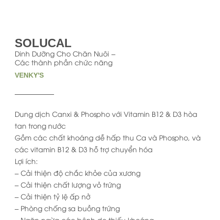
SOLUCAL
Dinh Dưỡng Cho Chăn Nuôi
Các thành phần chức năng
VENKY'S
Dung dịch Canxi & Phospho với Vitamin B12 & D3 hòa
tan trong nước
Gồm các chất khoáng dễ hấp thu Ca và Phospho, và
các vitamin B12 & D3 hỗ trợ chuyển hóa
Lợi ích:
– Cải thiện độ chắc khỏe của xương
– Cải thiện chất lượng vỏ trứng
– Cải thiện tỷ lệ ấp nở
– Phòng chống sa buồng trứng