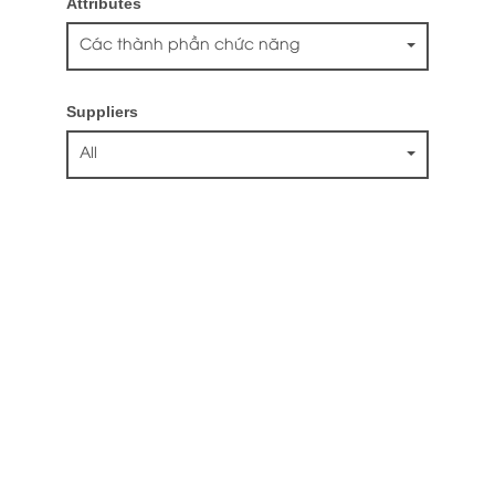
Attributes
Các thành phần chức năng
Suppliers
All
Trang chủ
Giới Thiệu
Sản phẩm
Tin tức
Thư Viện
Liên hệ