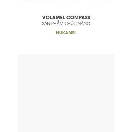
Sản phẩm
Tin tức
VOLAMEL COMPASS
SẢN PHẨM CHỨC NĂNG
Thư Viện
NUKAMEL
Liên hệ