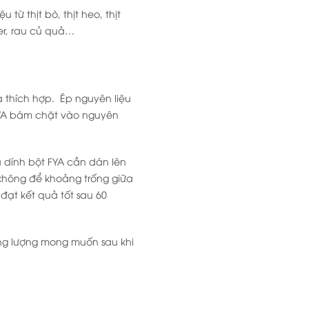
từ thịt bò, thịt heo, thịt
er, rau củ quả…
 thích hợp. Ép nguyên liệu
FYA bám chặt vào nguyên
 dính bột FYA cần dán lên
 không để khoảng trống giữa
đạt kết quả tốt sau 60
ng lượng mong muốn sau khi