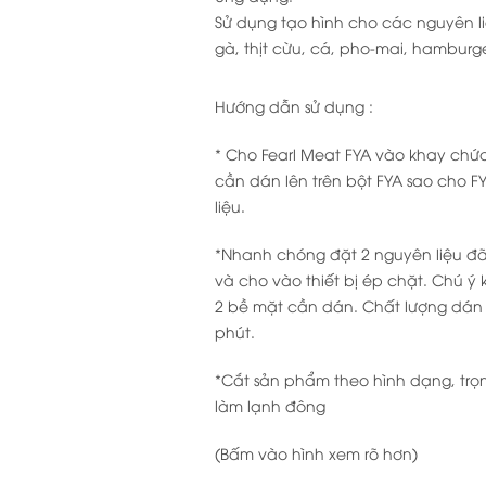
Sử dụng tạo hình cho các nguyên liệu 
gà, thịt cừu, cá, pho-mai, hamburg
Hướng dẫn sử dụng :
* Cho Fearl Meat FYA vào khay chứa
cần dán lên trên bột FYA sao cho 
liệu.
*Nhanh chóng đặt 2 nguyên liệu đã
và cho vào thiết bị ép chặt. Chú ý
2 bề mặt cần dán. Chất lượng dán 
phút.
*Cắt sản phẩm theo hình dạng, trọ
làm lạnh đông
(Bấm vào hình xem rõ hơn)