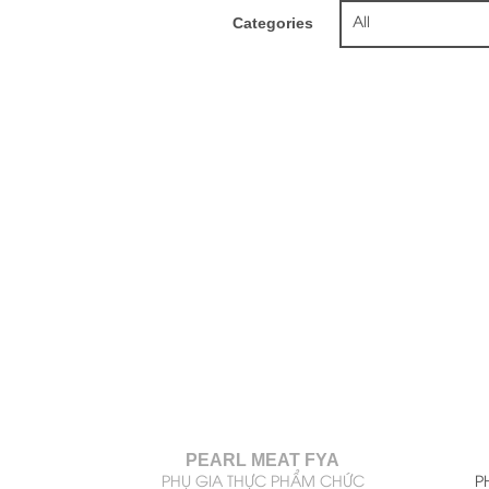
Categories
All
PEARL MEAT FYA
PHỤ GIA THỰC PHẨM CHỨC
P