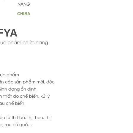
NĂNG
CHIBA
FYA
Trang chủ
thực phẩm chức năng
Giới Thiệu
Sản phẩm
thực phẩm
biến các sản phẩm mới, độc
hình dạng ổn định
Tin tức
n thất do chế biến, xử lý
sau chế biến
Thư Viện
từ thịt bò, thịt heo, thịt
er, rau củ quả…
Liên hệ