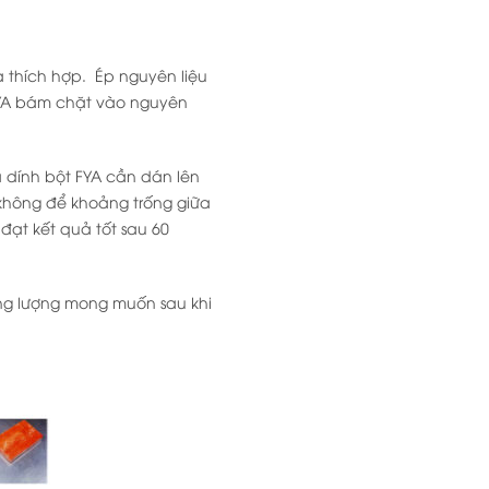
 thích hợp. Ép nguyên liệu
FYA bám chặt vào nguyên
 dính bột FYA cần dán lên
 không để khoảng trống giữa
đạt kết quả tốt sau 60
ng lượng mong muốn sau khi