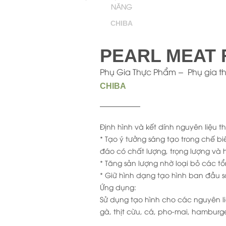
NĂNG
CHIBA
PEARL MEAT 
Phụ Gia Thực Phẩm
Phụ gia 
CHIBA
Định hình và kết dính nguyên liệu 
* Tạo ý tưởng sáng tạo trong chế 
đáo có chất lượng, trọng lượng và 
* Tăng sản lượng nhờ loại bỏ các tổ
* Giữ hình dạng tạo hình ban đầu 
Ứng dụng:
Sử dụng tạo hình cho các nguyên liệu 
gà, thịt cừu, cá, pho-mai, hamburg