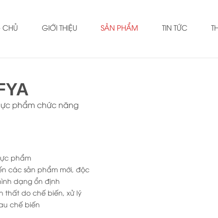
 CHỦ
GIỚI THIỆU
SẢN PHẨM
TIN TỨC
T
FYA
thực phẩm chức năng
thực phẩm
biến các sản phẩm mới, độc
hình dạng ổn định
n thất do chế biến, xử lý
sau chế biến