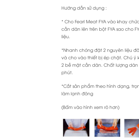
Hướng dẫn sử dụng :
* Cho Fearl Meat FYA vào khay chứa
cần dán lên trên bột FYA sao cho 
liệu.
*Nhanh chóng đặt 2 nguyên liệu đã
và cho vào thiết bị ép chặt. Chú ý
2 bề mặt cần dán. Chất lượng dán 
phút.
*Cắt sản phẩm theo hình dạng, trọ
làm lạnh đông
(Bấm vào hình xem rõ hơn)